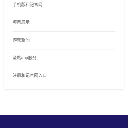
手机版和记官网
项目展示
游戏新闻
全站app服务
注册和记官网入口