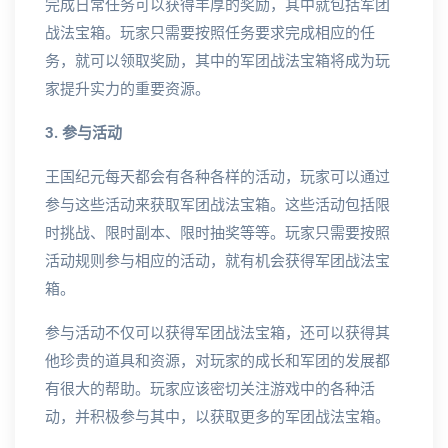
完成日常任务可以获得丰厚的奖励，其中就包括军团
战法宝箱。玩家只需要按照任务要求完成相应的任
务，就可以领取奖励，其中的军团战法宝箱将成为玩
家提升实力的重要资源。
3. 参与活动
王国纪元每天都会有各种各样的活动，玩家可以通过
参与这些活动来获取军团战法宝箱。这些活动包括限
时挑战、限时副本、限时抽奖等等。玩家只需要按照
活动规则参与相应的活动，就有机会获得军团战法宝
箱。
参与活动不仅可以获得军团战法宝箱，还可以获得其
他珍贵的道具和资源，对玩家的成长和军团的发展都
有很大的帮助。玩家应该密切关注游戏中的各种活
动，并积极参与其中，以获取更多的军团战法宝箱。