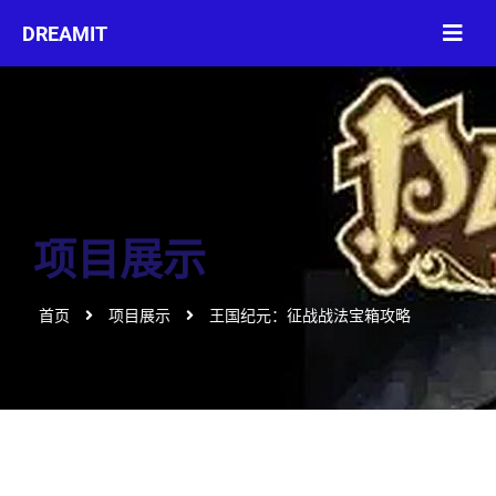
项目展示
首页
项目展示
王国纪元：征战战法宝箱攻略