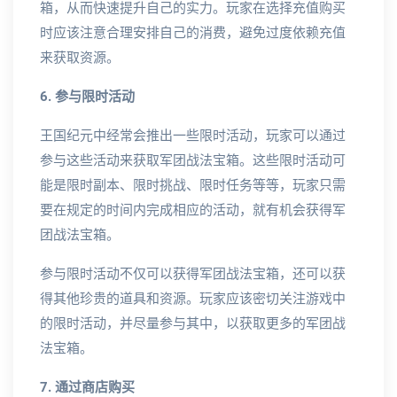
箱，从而快速提升自己的实力。玩家在选择充值购买
时应该注意合理安排自己的消费，避免过度依赖充值
来获取资源。
6. 参与限时活动
王国纪元中经常会推出一些限时活动，玩家可以通过
参与这些活动来获取军团战法宝箱。这些限时活动可
能是限时副本、限时挑战、限时任务等等，玩家只需
要在规定的时间内完成相应的活动，就有机会获得军
团战法宝箱。
参与限时活动不仅可以获得军团战法宝箱，还可以获
得其他珍贵的道具和资源。玩家应该密切关注游戏中
的限时活动，并尽量参与其中，以获取更多的军团战
法宝箱。
7. 通过商店购买