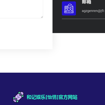
邮箱
agzgenren@j9.