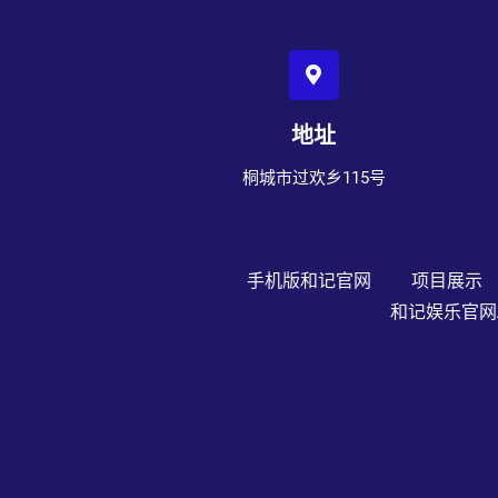
地址
桐城市过欢乡115号
手机版和记官网
项目展示
和记娱乐官网