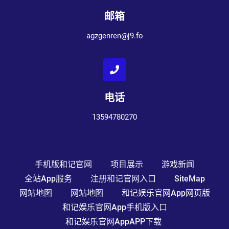
邮箱
agzgenren@j9.fo
电话
13594780270
手机版和记官网
项目展示
游戏新闻
全站app服务
注册和记官网入口
SiteMap
网站地图
网站地图
和记娱乐官网app网页版
和记娱乐官网app手机版入口
和记娱乐官网appAPP下载