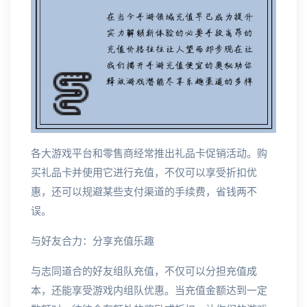
各大游戏平台和零售商经常推出礼品卡促销活动。购
买礼品卡并使用它进行充值，不仅可以享受折扣优
惠，还可以规避某些支付渠道的手续费，省钱两不
误。
与好友合力：分享充值乐趣
与志同道合的好友组队充值，不仅可以分担充值成
本，还能享受游戏内组队优惠。当充值金额达到一定