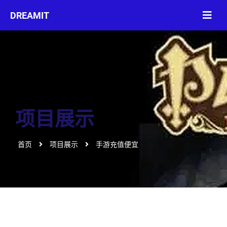
项目展示
首页
项目展示
手游充值便宜