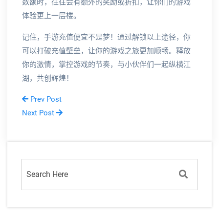
数额时，往往会有额外的奖励或折扣，让你们的游戏
体验更上一层楼。
记住，手游充值便宜不是梦！通过解锁以上途径，你
可以打破充值壁垒，让你的游戏之旅更加顺畅。释放
你的激情，掌控游戏的节奏，与小伙伴们一起纵横江
湖，共创辉煌！
Prev Post
Next Post