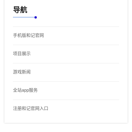
导航
手机版和记官网
项目展示
游戏新闻
全站app服务
注册和记官网入口