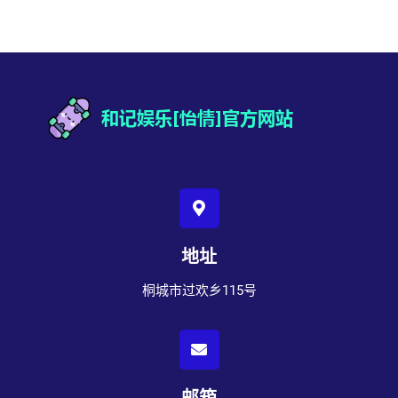
地址
桐城市过欢乡115号