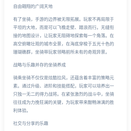
自由翱翔的广阔天地
有了坐骑，手游的边界被无限拓展。玩家不再局限于
平坦的大地，而是可以飞檐走壁、踏浪而行。无缝衔
接的地图设计，让玩家无阻碍地探索每一个角落。在
高空俯瞰壮观的城市全景，在海底穿梭于五光十色的
珊瑚礁群，坐骑带玩家领略前所未有的奇观异景。
战略与乐趣并存的坐骑养成
骑乘坐骑不仅仅是炫酷拉风，还蕴含着丰富的策略元
素。通过升级、进阶和技能搭配，玩家可以培养出一
只独一无二的得力战将。在紧张激烈的战斗中，坐骑
往往成为力挽狂澜的关键，为玩家带来酣畅淋漓的胜
利体验。
社交与分享的乐趣