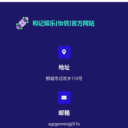
地址
桐城市过欢乡115号
邮箱
agzgenren@j9.fo